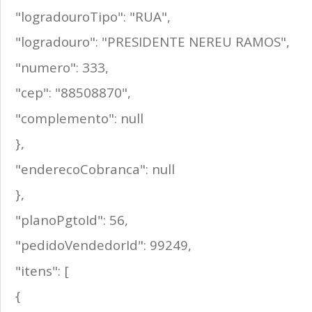
"logradouroTipo": "RUA",
"logradouro": "PRESIDENTE NEREU RAMOS",
"numero": 333,
"cep": "88508870",
"complemento": null
},
"enderecoCobranca": null
},
"planoPgtoId": 56,
"pedidoVendedorId": 99249,
"itens": [
{