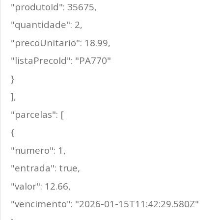
"produtoId": 35675,
"quantidade": 2,
"precoUnitario": 18.99,
"listaPrecoId": "PA770"
}
],
"parcelas": [
{
"numero": 1,
"entrada": true,
"valor": 12.66,
"vencimento": "2026-01-15T11:42:29.580Z"