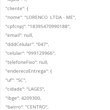
"cliente": {
"nome": "LORENCO LTDA - ME",
"cpfcnpj": "18395470990188",
"email": null,
"dddCelular": "047",
"celular": "999129966",
"telefoneFixo": null,
"enderecoEntrega": {
"uf": "SC",
"cidade": "LAGES",
"ibge": 4209300,
"bairro": "CENTRO",